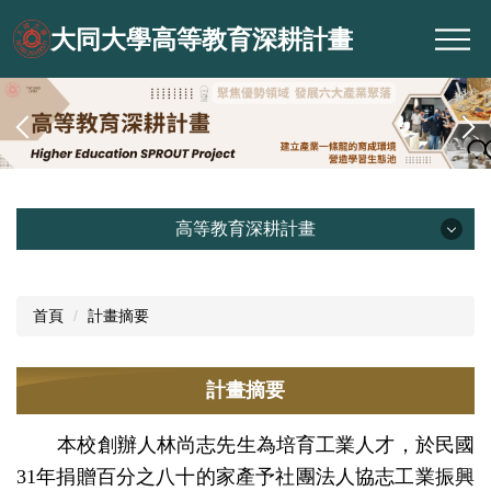
跳
大同大學高等教育深耕計畫
到
主
要
內
容
區
高等教育深耕計畫
高等教育深耕計畫
首頁
計畫摘要
計畫目標
計畫摘要
計畫摘要
計畫架構
本校創辦人林尚志先生為培育工業人才，於民國
計畫成果
31年捐贈百分之八十的家產予社團法人協志工業振興
文件下載