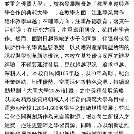
並重之優質大學」，校務發展願景為「教學卓越與產
學合作的典範大學」，在教學方面，注重專業實作，
追求教學卓越；在輔導方面，注重品德教育，落實生
活輔導；在研究方面，注重應用研究，深耕產學合
作。然而，面對日趨嚴峻的少子化問題、伴隨科技發
展所衍生的學習型態改變，以及應對產業轉型所需的
課程與學制革新等現況，本校立基於優良深厚的辦學
經驗，不僅要延續發展，更欲超越現況、追求卓越、
深耕人才。本校自民國105年起，以10年為期，配合
產業鏈結、地理優勢、空間活化等特色資源，持續滾
動規劃「大同大學2026+計畫」之中長程發展策略，
以成為精緻優質跨領域人才培育的典範大學為目標，
逐步朝全校1,200-1,600名學生之精緻規模發展；並以
活化空間與創新作為來自籌財源，增加每生所投入之
經費，挹注更豐沛之學習資源。同時，亦以創新思維
推動發展教師教學、課程架構、跨領域學習等議題，