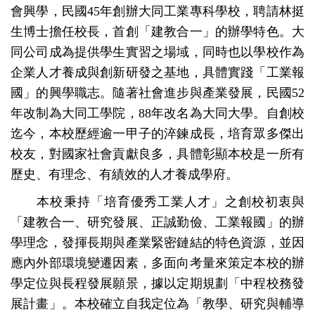
會興學，民國45年創辦大同工業專科學校，聘請林挺
相關法規
生博士擔任校長，首創「建教合一」的辦學特色。大
專案管理
同公司成為提供學生實習之場域，同時也以學校作為
企業人才養成與創新研發之基地，具體實踐「工業報
國」的興學職志。隨著社會進步與產業發展，民國52
年改制為大同工學院，88年改名為大同大學。自創校
迄今，本校歷經逾一甲子的淬鍊成長，培育眾多傑出
校友，對國家社會貢獻良多，具體彰顯本校是一所有
歷史、有理念、有績效的人才養成學府。
本校秉持「培育優秀工業人才」之創校初衷與
「建教合一、研究發展、正誠勤儉、工業報國」的辦
學理念，發揮長期與產業緊密鏈結的特色資源，並因
應內外部環境變遷因素，多面向考量來策定本校的辦
學定位與長程發展願景，據以定期規劃「中程校務發
展計畫」。本校確立自我定位為「教學、研究與輔導