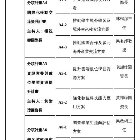
際長
分項計畫
A4
案
國際化移動交
林楷潔主
推動學生境外學習及
流提升計畫
A4-2
任
境外生來校交流方案
主持人：楊祝
壽國際長
吳君婷教
推動國際合作及多元
A4-3
授
海外產業交流方案
分項計畫
A5
圖
黃謝璋
提升雲端數位學習資
A5-1
資訊素養與數
資長
源方案
位學習資源提
升計畫
黃謝璋圖
強化數位科技能力應
主持人：黃謝
A5-2
用方案
資長
璋圖資長
吳啟絹主
調查畢業生流向評估
A6-1
任
分項計畫
A6
方案
學習成效研究