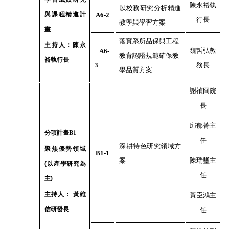
陳永裕執
以校務研究分析精進
與課程精進計
A6-2
行長
教學與學習方案
畫
落實系所品保與工程
主持人：陳永
魏哲弘教
A6-
教育認證規範確保教
裕執行長
3
務長
學品質方案
謝禎冏院
長
邱郁菁
主
分項計畫
B1
任
深耕特色研究領域方
聚焦優勢領域
B1-1
案
陳瑞璽主
(以產學研究為
任
主)
主持人：
黃維
黃臣鴻主
信研發長
任