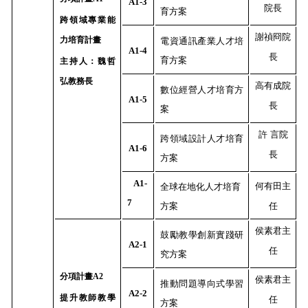
A1-3
院長
育方案
跨領域專業能
謝禎冏院
力培育計畫
電資通訊產業人才培
A1-4
長
育方案
主持人：魏哲
弘教務長
高有成院
數位經營人才培育方
A1-5
長
案
許 言院
跨領域設計人才培育
A1-6
長
方案
A1-
何有田主
全球在地化人才培育
7
方案
任
侯素君主
鼓勵教學創新實踐研
A2-1
任
究方案
分項計畫
A2
侯素君主
推動問題導向式學習
A2-2
提升教師教學
任
方案