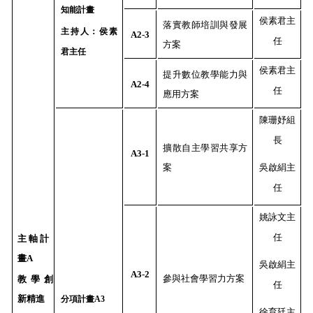
知能計畫
侯素君主
落實教師培訓與發展
主持人：侯素
A2-3
任
方案
君主任
侯素君主
提升數位教學能力與
A2-4
任
應用方案
陳珊妤組
長
擴散自主學習共享方
A3-1
案
吳啟絹
主
任
姚詠文主
任
主軸計
畫
A
吳啟絹主
A3-2
參與社會學習力方案
教學創
任
新精進
分項計畫
A3
徐育廷
主