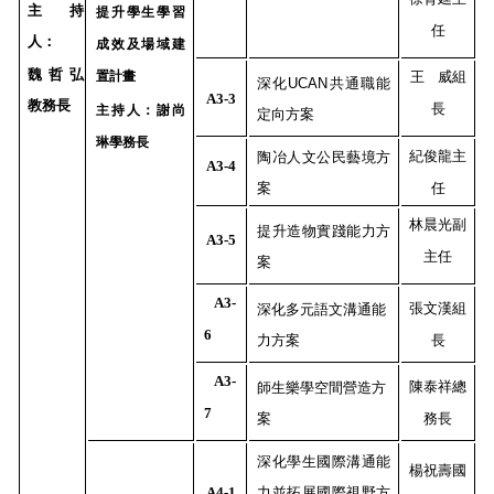
主持
提升學生學習
任
人：
成效及場域建
魏哲弘
置計畫
王 威組
深化UCAN共通職能
A3-3
教務長
長
主持人：
謝尚
定向方案
琳學務長
紀俊龍主
陶冶人文公民藝境方
A3-4
案
任
林晨光副
提升造物實踐能力方
A3-5
主任
案
A3-
張文漢組
深化多元語文溝通能
6
力方案
長
A3-
陳泰祥總
師生樂學空間營造方
7
案
務長
深化學生國際溝通能
楊祝壽國
A4-1
力並拓展國際視野方