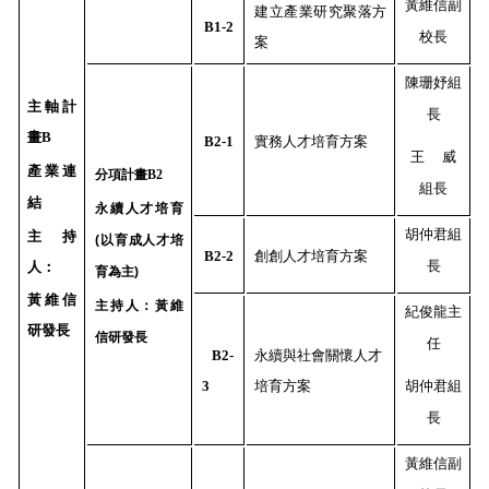
黃維信副
建立產業研究聚落方
B1-2
校長
案
陳珊妤組
主軸計
長
畫
B
B2-1
實務人才培育方案
王 威
產業連
分項計畫
B2
組長
結
永續人才培育
胡仲君組
主持
(以育成人才培
B2-2
創創人才培育方案
長
人：
育為主)
黃維信
主持人：
黃維
紀俊龍主
研發長
信研發長
任
B2-
永續與社會關懷人才
3
培育方案
胡仲君組
長
黃維信副