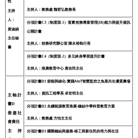
性
主持人：教務處
魏哲弘
教務長
主持
人：
分項計畫
C3
（制度面
-1
）落實校務專案管理
(IR)
能力與提升資訊
黃淑絹
公開計畫
主任秘
主持人：校務研究辦公室
陳永裕執行長
書
分項計畫
C4
（制度面
-2
）多元終身學習提升計畫
主持人：推廣教育中心 唐吉民主任
分項計畫
D1
節能與綠化-實踐AIoT智慧監控之魚菜共生優質農場
主持人：
資訊工程學系 卓世明主任
主軸計
畫
D
分項計畫
D2
永續能源教育推廣-鏈結中學科普教育方案
善盡社
主持人：
教務處 方怡文主任
會責任
主持
分項計畫
D3
國際鏈結與服務-移工與新住民的培力與生活