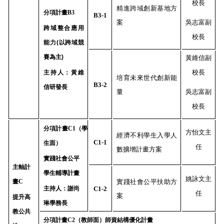
校長
精進跨域創新基地方
分項計畫
B3
B3-1
案
吳志富副
跨域整合應用
校長
能力(以跨域競
賽為主)
黃維信副
校長
主持人：黃維
培育未來世代創新能
B3-2
信研發長
量
吳志富副
校長
分項計畫
C1
（學
方怡文主
經濟不利學生入學人
C1-1
生面）
任
數擴增計畫方案
實踐社會公平
主軸計
學生輔導計畫
姚詠文主
畫
C
實踐社會公平扶助方
主持人：
謝尚
C1-2
任
案
提升高
琳學務長
教公共
分項計畫
C2
（教師面）師資結構優化計畫