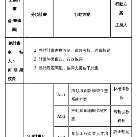
行動方
畫
相關法規
案
分項計畫
行動方案
專案管理
(
計畫構
主持人
面
)
總計畫
整體計畫進度管制、績效考核、經費核銷
主持
計畫聯繫窗口、行政協調
人：
整體資源調配，協調支援各子計畫
何明果
校長
林楷潔教
跨領域創新學習生態
A1-1
授
系統方案
推動素養導向課程方
魏哲弘教
A1-2
案
務長
許正勳副
創新工程產業人才培
分項計畫
A1