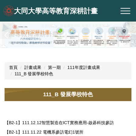
跳
大同大學高等教育深耕計畫
到
主
要
內
容
區
首頁
計畫成果
第一期
111年度計畫成果
111_B 發展學校特色
111_B 發展學校特色
【B2-1】111.12.12智慧製造在ICT實務應用-啟碁科技參訪
【B2-1】111.11.22 電機系參訪電幻1號所