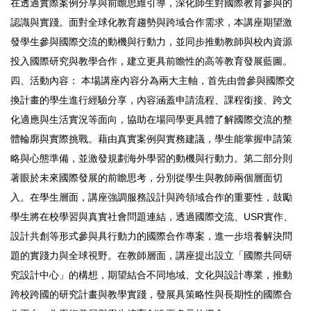
在透過實際案例分享與前瞻思維引導，深化師生對國際教育參與的
認識與實踐。面對全球化教育趨勢與跨域合作需求，本講座期望激
發學生參與國際交流的動機與行動力，並同步推動教師與校內資源
投入國際研究與教學合作，建立更具前瞻性的高等教育發展藍圖。
四、活動內容： 本場講座內容分為兩大主軸，首先由曾參與國際交
換計畫的學生進行經驗分享，內容涵蓋申請流程、課程銜接、跨文
化適應與生活實況等面向，協助在場同學更具體了解國際交流的整
體輪廓與實際挑戰。藉由真實案例與實務建議，學生能掌握申請策
略與心態準備，並激發規劃海外學習的動機與行動力。第二部分則
著眼於未來國際發展的前瞻思考，分別從學生與教師兩個層面切
入。在學生層面，講座強調服務設計與跨領域合作的重要性，鼓勵
學生將在校學習與真實社會問題連結，透過國際交流、USR實作、
設計共創等形式參與具行動力的國際合作專案，進一步培養解決問
題的實踐力與全球視野。在教師層面，講座提出設立「國際共同研
究設計中心」的構想，期望結合不同地域、文化與設計專業，推動
跨校跨國的研究計畫與教學實踐，發展具策略性與長期性的國際合