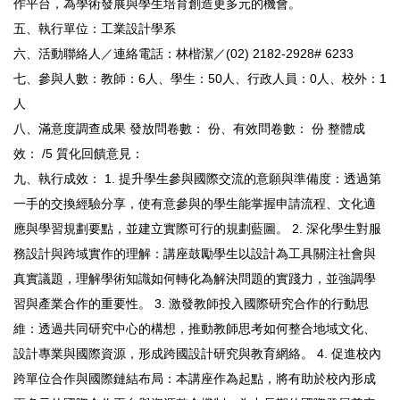
作平台，為學術發展與學生培育創造更多元的機會。
五、執行單位：工業設計學系
六、活動聯絡人／連絡電話：林楷潔／(02) 2182-2928# 6233
七、參與人數：教師：6人、學生：50人、行政人員：0人、校外：1
人
八、滿意度調查成果 發放問卷數： 份、有效問卷數： 份 整體成
效： /5 質化回饋意見：
九、執行成效： 1. 提升學生參與國際交流的意願與準備度：透過第
一手的交換經驗分享，使有意參與的學生能掌握申請流程、文化適
應與學習規劃要點，並建立實際可行的規劃藍圖。 2. 深化學生對服
務設計與跨域實作的理解：講座鼓勵學生以設計為工具關注社會與
真實議題，理解學術知識如何轉化為解決問題的實踐力，並強調學
習與產業合作的重要性。 3. 激發教師投入國際研究合作的行動思
維：透過共同研究中心的構想，推動教師思考如何整合地域文化、
設計專業與國際資源，形成跨國設計研究與教育網絡。 4. 促進校內
跨單位合作與國際鏈結布局：本講座作為起點，將有助於校內形成