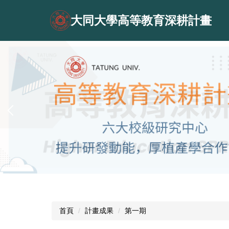
跳
到
大同大學高等教育深耕計畫
主
要
內
容
區
首頁
計畫成果
第一期