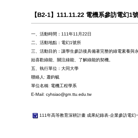
【B2-1】111.11.22 電機系參訪電幻1
一、活動時間：111年11月22日
二、活動地點：電幻1號所
三、活動目的：讓學生參訪後具備著完整的綠電素養與
始喜歡綠能、關注綠能、了解綠能的契機。
五、執行單位：大同大學
聯絡人:
蕭鈞毓
單位名稱:
電機工程學系
E-Mail:
cyhsiao@gm.ttu.edu.tw
111年高等教育深耕計畫 成果紀錄表-企業參訪電幻一