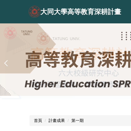
跳
到
大同大學高等教育深耕計畫
主
要
內
容
區
首頁
計畫成果
第一期