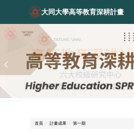
跳
到
大同大學高等教育深耕計畫
主
要
內
容
區
首頁
計畫成果
第一期